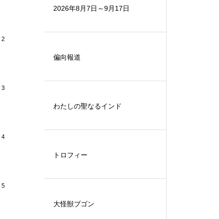
2026年8月7日～9月17日
2
偏向報道
3
わたしの聖なるインド
4
トロフィー
5
大怪獣ブゴン