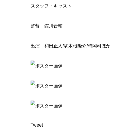
スタッフ・キャスト
監督：館川晋輔
出演：和田正人/駒木根隆介/時岡司ほか
Tweet