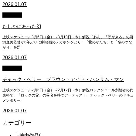
2026.01.07
上映終了
たしかにあった幻
上映スケジュール3月6日（金）～3月19日（木）解説「あん」「朝が来る」の河
瀨直美監督が6年ぶりに劇映画のメガホンをとり、「愛のかたち」と「命のつな
がり」を題
2026.01.07
上映終了
チャック・ベリー ブラウン・アイド・ハンサム・マン
上映スケジュール2月6日（金）～2月12日（木）解説ロックンロール創始者の代
表格で、「ロックの父」の異名を持つアーティスト、チャック・ベリーのドキュ
メンタリー
2026.01.07
カテゴリー
上映中作品
6