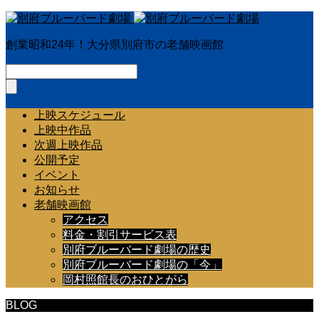
創業昭和24年！大分県別府市の老舗映画館
上映スケジュール
上映中作品
次週上映作品
公開予定
イベント
お知らせ
老舗映画館
アクセス
料金・割引サービス表
別府ブルーバード劇場の歴史
別府ブルーバード劇場の「今」
岡村照館長のおひとがら
BLOG