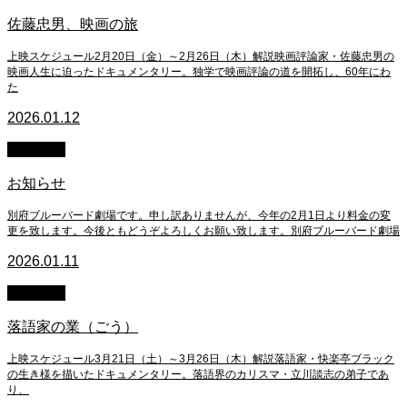
佐藤忠男、映画の旅
上映スケジュール2月20日（金）～2月26日（木）解説映画評論家・佐藤忠男の
映画人生に迫ったドキュメンタリー。独学で映画評論の道を開拓し、60年にわ
た
2026.01.12
お知らせ
お知らせ
別府ブルーバード劇場です。申し訳ありませんが、今年の2月1日より料金の変
更を致します。今後ともどうぞよろしくお願い致します。別府ブルーバード劇場
2026.01.11
上映終了
落語家の業（ごう）
上映スケジュール3月21日（土）～3月26日（木）解説落語家・快楽亭ブラック
の生き様を描いたドキュメンタリー。落語界のカリスマ・立川談志の弟子であ
り、