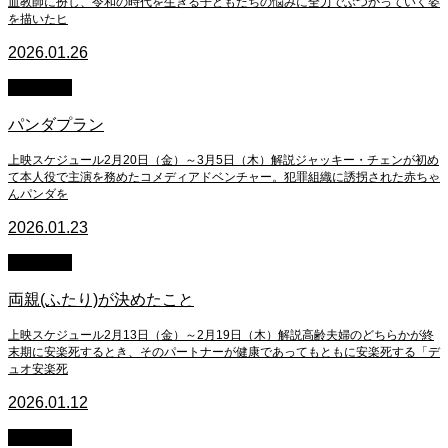
血教師に扮し、令和の時代を生きる子どもたちの悩みに全力でぶつかっていく姿
を描いたヒ
2026.01.26
上映終了
パンダプラン
上映スケジュール2月20日（金）～3月5日（木）解説ジャッキー・チェンが初め
て本人役で主演を務めたコメディアドベンチャー。犯罪組織に誘拐された赤ちゃ
んパンダを
2026.01.23
上映終了
両親(ふたり)が決めたこと
上映スケジュール2月13日（金）～2月19日（木）解説高齢夫婦のどちらかが終
末期に安楽死するとき、そのパートナーが健康であってもともに安楽死する「デ
ュオ安楽死
2026.01.12
上映終了