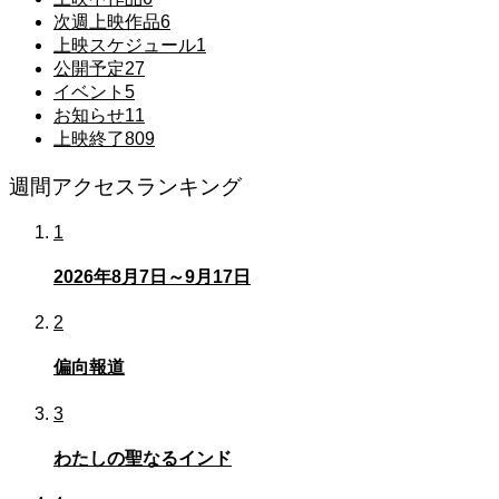
次週上映作品
6
上映スケジュール
1
公開予定
27
イベント
5
お知らせ
11
上映終了
809
週間アクセスランキング
1
2026年8月7日～9月17日
2
偏向報道
3
わたしの聖なるインド