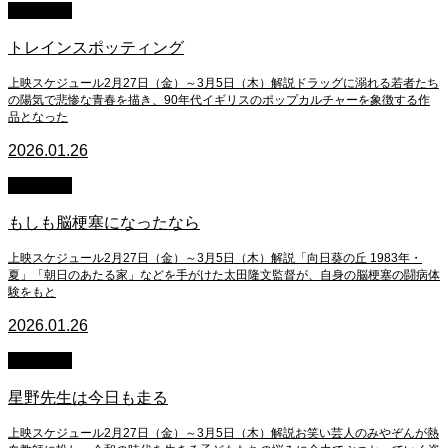
上映終了
トレインスポッティング
上映スケジュール2月27日（金）～3月5日（木）解説ドラッグに溺れる若者たち
の陽気で悲惨な青春を描き、90年代イギリスのポップカルチャーを象徴する作
品となった
2026.01.26
上映終了
もしも脳梗塞になったなら
上映スケジュール2月27日（金）～3月5日（木）解説「向日葵の丘 1983年・
夏」「朝日のあたる家」などを手がけた太田隆文監督が、⾃⾝の脳梗塞の闘病体
験をもと
2026.01.26
上映終了
星野先生は今日も走る
上映スケジュール2月27日（金）～3月5日（木）解説お笑い芸人のみやぞんが熱