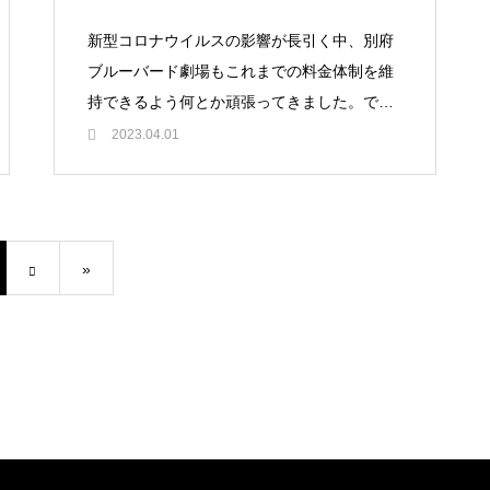
新型コロナウイルスの影響が長引く中、別府
ブルーバード劇場もこれまでの料金体制を維
持できるよう何とか頑張ってきました。です
が、今後も映画館を維持していくために価格
2023.04.01
改定が必要と判断し、映画の鑑賞
»