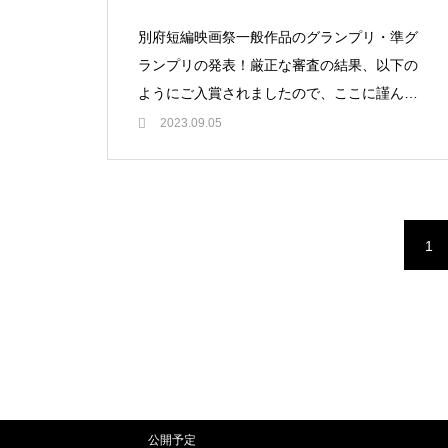
別府短編映画祭一般作品のグランプリ・準グ
ランプリの発表！厳正な審査の結果、以下の
ようにご入賞されましたので、ここに謹んで
ご報告いたします。受賞名：グランプリ作品
2023.09.05
名：New Chall
1
公開予定