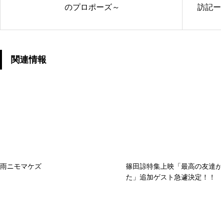
のプロポーズ～
訪記ー
関連情報
雨ニモマケズ
篠田諒特集上映「最高の友達
た」追加ゲスト急遽決定！！