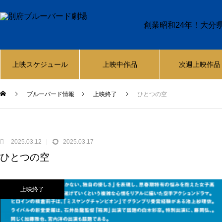
創業昭和24年！大分
上映スケジュール
上映中作品
次週上映作品
ブルーバード情報
上映終了
ひとつの空
2025.03.12
2025.03.17
ひとつの空
上映終了