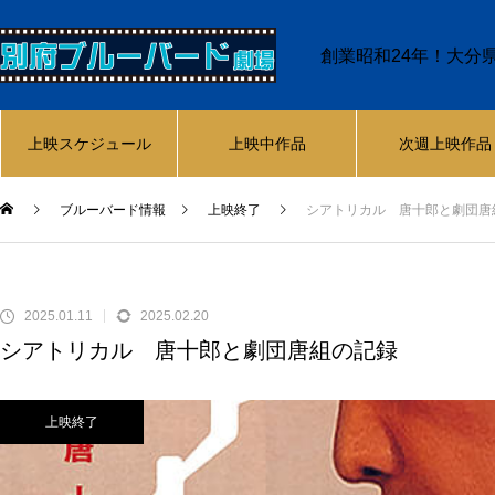
創業昭和24年！大分
上映スケジュール
上映中作品
次週上映作品
ブルーバード情報
上映終了
シアトリカル 唐十郎と劇団唐
2025.01.11
2025.02.20
シアトリカル 唐十郎と劇団唐組の記録
上映終了