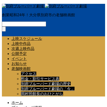
創業昭和24年！大分県別府市の老舗映画館
上映スケジュール
上映中作品
次週上映作品
公開予定
イベント
お知らせ
老舗映画館
アクセス
料金・割引サービス表
別府ブルーバード劇場の歴史
別府ブルーバード劇場の「今」
岡村照館長のおひとがら
ホーム