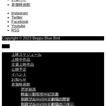
老舗映画館
Instagram
Twitter
Facebook
Youtube
RSS
Copyright © 2023 Beppu Blue Bird
TOP
上映スケジュール
上映中作品
次週上映作品
公開予定
イベント
お知らせ
老舗映画館
アクセス
料金・割引サービス表
別府ブルーバード劇場の歴史
別府ブルーバード劇場の「今」