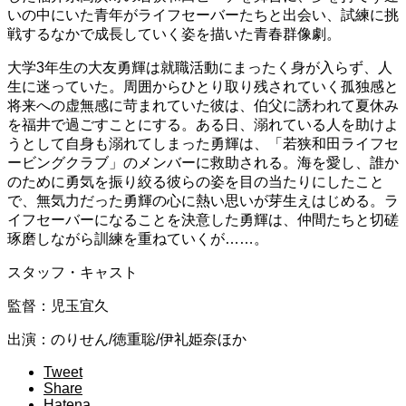
いの中にいた青年がライフセーバーたちと出会い、試練に挑
戦するなかで成長していく姿を描いた青春群像劇。
大学3年生の大友勇輝は就職活動にまったく身が入らず、人
生に迷っていた。周囲からひとり取り残されていく孤独感と
将来への虚無感に苛まれていた彼は、伯父に誘われて夏休み
を福井で過ごすことにする。ある日、溺れている人を助けよ
うとして自身も溺れてしまった勇輝は、「若狭和田ライフセ
ービングクラブ」のメンバーに救助される。海を愛し、誰か
のために勇気を振り絞る彼らの姿を目の当たりにしたこと
で、無気力だった勇輝の心に熱い思いが芽生えはじめる。ラ
イフセーバーになることを決意した勇輝は、仲間たちと切磋
琢磨しながら訓練を重ねていくが……。
スタッフ・キャスト
監督：児玉宜久
出演：のりせん/徳重聡/伊礼姫奈ほか
Tweet
Share
Hatena