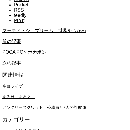
Pocket
RSS
feedly
Pin it
マーティ・シュプリーム 世界をつかめ
前の記事
POCA PON ポカポン
次の記事
関連情報
空白ライブ
ある日、ある女。
アングリースクワッド 公務員と7人の詐欺師
カテゴリー