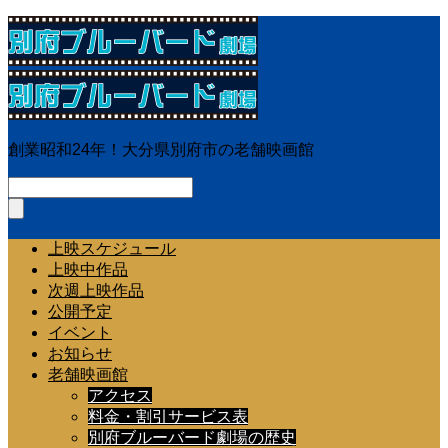
創業昭和24年！大分県別府市の老舗映画館
上映スケジュール
上映中作品
次週上映作品
公開予定
イベント
お知らせ
老舗映画館
アクセス
料金・割引サービス表
別府ブルーバード劇場の歴史