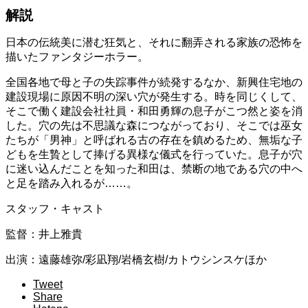
解説
日本の伝統美に潜む狂気と、それに翻弄される家族の恐怖を
描いたファンタジーホラー。
全国各地で母と子の失踪事件が続発するなか、新興住宅地の
建設現場に原因不明の深い穴が発生する。時を同じくして、
そこで働く建設会社社員・和田勇輝の息子がこつ然と姿を消
した。穴の先は不思議な森につながっており、そこでは巫女
たちが「男神」と呼ばれる古の存在を鎮めるため、無垢な子
どもを生贄として捧げる異様な儀式を行っていた。息子が穴
に迷い込んだことを知った和田は、禁断の地である穴の中へ
と足を踏み入れるが……。
スタッフ・キャスト
監督：井上雅貴
出演：遠藤雄弥/彩凪翔/岩橋玄樹/カトウシンスケほか
Tweet
Share