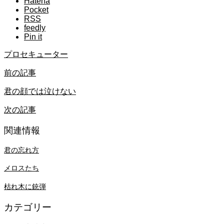
Hatena
Pocket
RSS
feedly
Pin it
プロセキューター
前の記事
君の顔では泣けない
次の記事
関連情報
君の忘れ方
メロスたち
枯れ木に銃弾
カテゴリー