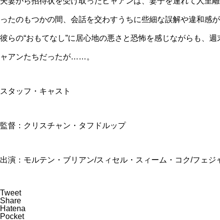
夫妻から招待状を受け取ったビャアンは、妻子を連れて人里離
ったのもつかの間、会話を交わすうちに些細な誤解や違和感が
彼らの“おもてなし”に居心地の悪さと恐怖を感じながらも、
ャアンたちだったが……。
スタッフ・キャスト
監督：クリスチャン・タフドルップ
出演：モルテン・ブリアン/スィセル・スィーム・コク/フェジ
Tweet
Share
Hatena
Pocket