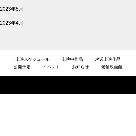
2023年5月
2023年4月
上映スケジュール
上映中作品
次週上映作品
公開予定
イベント
お知らせ
老舗映画館