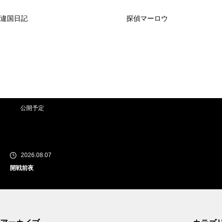
違国日記
探偵マーロウ
公開予定
2026.08.07
開戦前夜
公開予定