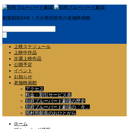
創業昭和24年！大分県別府市の老舗映画館
上映スケジュール
上映中作品
次週上映作品
公開予定
イベント
お知らせ
老舗映画館
アクセス
料金・割引サービス表
別府ブルーバード劇場の歴史
別府ブルーバード劇場の「今」
岡村照館長のおひとがら
ホーム