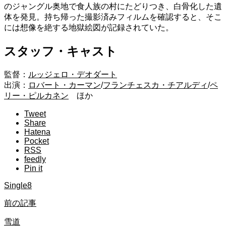
のジャングル奥地で食人族の村にたどりつき、白骨化した遺
体を発見。持ち帰った撮影済みフィルムを確認すると、そこ
には想像を絶する地獄絵図が記録されていた。
スタッフ・キャスト
監督：
ルッジェロ・デオダート
出演：
ロバート・カーマン
/
フランチェスカ・チアルディ
/
ペ
リー・ピルカネン
ほか
Tweet
Share
Hatena
Pocket
RSS
feedly
Pin it
Single8
前の記事
雪道