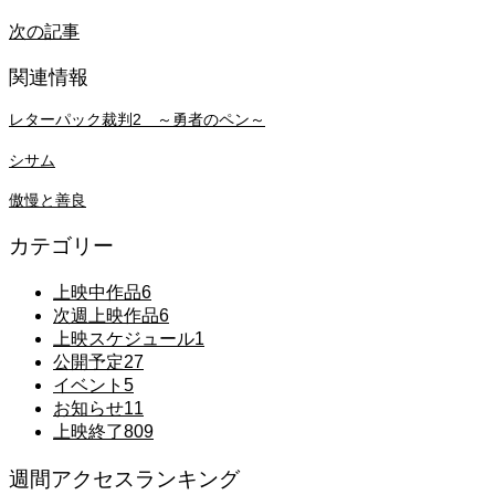
次の記事
関連情報
レターパック裁判2 ～勇者のペン～
シサム
傲慢と善良
カテゴリー
上映中作品
6
次週上映作品
6
上映スケジュール
1
公開予定
27
イベント
5
お知らせ
11
上映終了
809
週間アクセスランキング